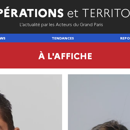
PÉRATIONS
et TERRITO
L’actualité par les Acteurs du Grand Paris
EWS
TENDANCES
REPO
À L'AFFICHE