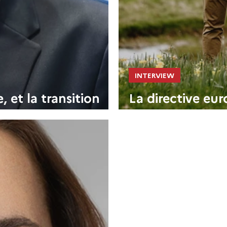
INTERVIEW
, et la transition
La directive eu
giques"
ESG de Prunière