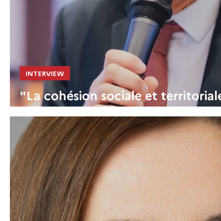
INTERVIEW
"La cohésion sociale et territoriale
énergétique sont nos axes straté