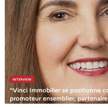
INTERVIEW
"Vinci Immobilier se positionne
promoteur ensemblier, partenaire,
créatif"