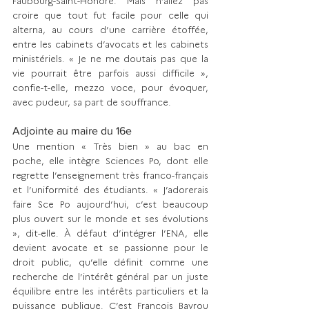
Faubourg-Saint-Honoré. Mais n’allez pas 
croire que tout fut facile pour celle qui 
alterna, au cours d’une carrière étoffée, 
entre les cabinets d’avocats et les cabinets 
ministériels. « Je ne me doutais pas que la 
vie pourrait être parfois aussi difficile », 
confie-t-elle, mezzo voce, pour évoquer, 
avec pudeur, sa part de souffrance. 
Adjointe au maire du 16e 
Une mention « Très bien » au bac en 
poche, elle intègre Sciences Po, dont elle 
regrette l’enseignement très franco-français 
et l’uniformité des étudiants. « J’adorerais 
faire Sce Po aujourd’hui, c’est beaucoup 
plus ouvert sur le monde et ses évolutions 
», dit-elle. À défaut d’intégrer l’ENA, elle 
devient avocate et se passionne pour le 
droit public, qu’elle définit comme une 
recherche de l’intérêt général par un juste 
équilibre entre les intérêts particuliers et la 
puissance publique. C’est François Bayrou 