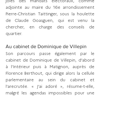
joies des mandats électoraux, comme 
adjointe au maire du 16e arrondissement 
Pierre-Christian Taittinger, sous la houlette 
de Claude Goasguen, qui est venu la 
chercher, en charge des conseils de 
quartier.  
Au cabinet de Dominique de Villepin
Son parcours passe également par le 
cabinet de Dominique de Villepin, d’abord 
à l’Intérieur puis à Matignon, auprès de 
Florence Berthout, qui dirige alors la cellule 
parlementaire au sein du cabinet et 
l’arecrutée. « J’ai adoré », résume-t-elle, 
malgré les agen­das impossibles pour une 
jeune mère de famille.
En 2007, alors que Nicolas Sarkozy est élu 
prési­dent de la République, Marion Delaigue 
rejoint LVMH, pour développer auprès du 
secrétaire général Marc-Antoine Jamet la 
fondation Vuitton pour la création, dont la 
maîtrise d’ouvrage est ensuite confiée à 