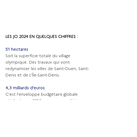
LES JO 2024 EN QUELQUES CHIFFRES : 
51 hectares
Soit la superficie totale du village 
olympique. Des travaux qui vont 
redynamiser les villes de Saint-Ouen, Saint-
Denis et de L’Île-Saint-Denis.
4,3 milliards d’euros
C’est l’enveloppe budgétaire globale 
attribuée, en 2016, aux ouvrages liés aux 
JOP.
15 000
C’est le nombre d’athlètes et officiels 
attendus.