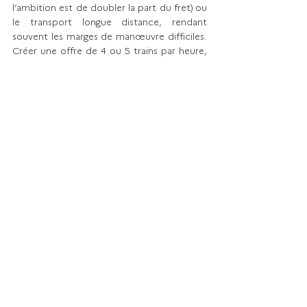
l’ambition est de doubler la part du fret) ou 
le transport longue distance, rendant 
souvent les marges de manœuvre difficiles. 
Créer une offre de 4 ou 5 trains par heure, 
toute la journée, sera indiscutablement un 
énorme progrès pour de nombreux 
territoires actuellement mal desservis, mais 
cela sera difficile et ne créera pas un « choc 
de mobilité », comme avec un réseau 
dédié, indépendant du réseau ferroviaire 
(un métro ou un tramway) où les dessertes 
plus fréquentes peuvent se faire toutes les 
deux minutes. Or seul un tel choc, en 
fréquence et en densité de desserte, peut 
avoir un gros impact sur la structuration 
urbaine d’une métropole. Car un projet de 
transport n’est pas seulement un outil de 
mobilité, mais est aussi un formidable levier 
pour mettre en œuvre la politique du Zéro 
artificialisation net. Les études du GPE ont 
ainsi montré que 50 % des avantages socio-