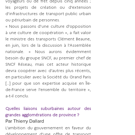
voyageurs ou de fret depuis cinq années ; 
les projets de création ou d’extension 
d’infra­structures de transport public urbain 
ou périurbain de personnes.
« Nous passons d’une culture d’opposition 
à une culture de coopération », a fait valoir 
le ministre des transports Clément Beaune, 
en juin, lors de la discus­sion à l’Assemblée 
nationale. « Nous aurons évidemment 
besoin du groupe SNCF, au premier chef de 
SNCF Réseau, mais cet acteur historique 
devra coopérer avec d’autres plus récents, 
en particulier avec la Société du Grand Paris 
[…] pour que son expertise acquise en Île-
de-France serve l’ensemble du territoire », 
a-t-il conclu. 
Quelles liaisons suburbaines autour des 
grandes agglomérations de province ?
Par Thierry Dallard
L’ambition du gouvernement en faveur du 
développement d’une offre de transport 