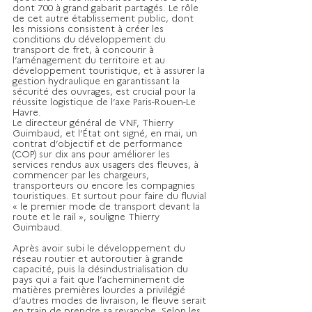
dont 700 à grand gabarit partagés. Le rôle 
de cet autre établissement public, dont 
les missions consistent à créer les 
conditions du développement du 
transport de fret, à concourir à 
l’aménagement du territoire et au 
développement touristique, et à assurer la 
gestion hydraulique en garantissant la 
sécurité des ouvrages, est crucial pour la 
réussite logistique de l’axe Paris-Rouen-Le 
Havre.
Le directeur général de VNF, Thierry 
Guimbaud, et l’État ont signé, en mai, un 
contrat d’objectif et de performance 
(COP) sur dix ans pour améliorer les 
services rendus aux usagers des fleuves, à 
commencer par les chargeurs, 
transporteurs ou encore les compagnies 
touristiques. Et surtout pour faire du fluvial 
« le premier mode de transport devant la 
route et le rail », souligne Thierry 
Guimbaud.
Après avoir subi le développement du 
réseau routier et autoroutier à grande 
capacité, puis la désindustrialisation du 
pays qui a fait que l’acheminement de 
matières premières lourdes a privilégié 
d’autres modes de livraison, le fleuve serait 
en train de prendre sa revanche. Selon les 