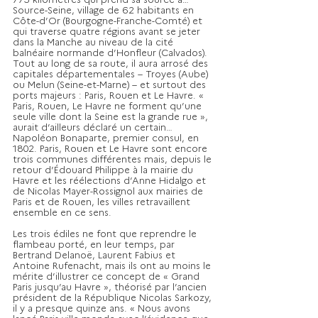
Source-Seine, village de 62 habitants en 
Côte-d’Or (Bourgogne-Franche-Comté) et 
qui traverse quatre régions avant se jeter 
dans la Manche au niveau de la cité 
balnéaire normande d’Honfleur (Calvados). 
Tout au long de sa route, il aura arrosé des 
capitales départementales – Troyes (Aube) 
ou Melun (Seine-et-Marne) – et surtout des 
ports majeurs : Paris, Rouen et Le Havre. « 
Paris, Rouen, Le Havre ne forment qu’une 
seule ville dont la Seine est la grande rue », 
aurait d’ailleurs déclaré un certain… 
Napoléon Bonaparte, premier consul, en 
1802. Paris, Rouen et Le Havre sont encore 
trois communes différentes mais, depuis le 
retour d’Édouard Philippe à la mairie du 
Havre et les réélections d’Anne Hidalgo et 
de Nicolas Mayer-Rossignol aux mairies de 
Paris et de Rouen, les villes retravaillent 
ensemble en ce sens. 
Les trois édiles ne font que reprendre le 
flambeau porté, en leur temps, par 
Bertrand Delanoë, Laurent Fabius et 
Antoine Rufenacht, mais ils ont au moins le 
mérite d’illustrer ce concept de « Grand 
Paris jusqu’au Havre », théorisé par l’ancien 
président de la République Nicolas Sarkozy, 
il y a presque quinze ans. « Nous avons 
lancé Paris ville-monde avec l’évidence que 