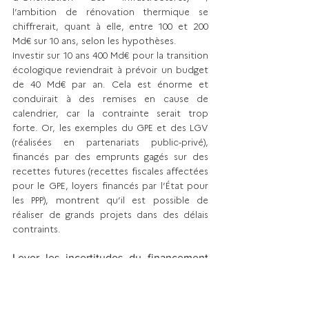
l’ambition de rénovation thermique se 
chiffrerait, quant à elle, entre 100 et 200 
Md€ sur 10 ans, selon les hypothèses. 
Investir sur 10 ans 400 Md€ pour la transition 
écologique reviendrait à prévoir un budget 
de 40 Md€ par an. Cela est énorme et 
conduirait à des remises en cause de 
calendrier, car la contrainte serait trop 
forte. Or, les exemples du GPE et des LGV 
(réalisées en partenariats public-privé), 
financés par des emprunts gagés sur des 
recettes futures (recettes fiscales affectées 
pour le GPE, loyers financés par l’État pour 
les PPP), montrent qu’il est possible de 
réaliser de grands projets dans des délais 
contraints. 
Lever les incertitudes du financement 
de la transition écologique 
L’analyse des ratios du GPE est intéressante 
: un flux fiscal dédié de 800 M€ par an 