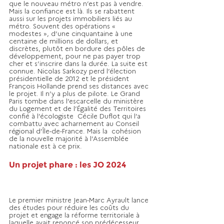
que le nouveau métro n’est pas à vendre. 
Mais la confiance est là. Ils se rabattent 
aussi sur les projets immobiliers liés au 
métro. Souvent des opérations « 
modestes », d’une cinquantaine à une 
centaine de millions de dollars, et 
discrètes, plutôt en bordure des pôles de 
développement, pour ne pas payer trop 
cher et s’inscrire dans la durée. La suite est 
connue. Nicolas Sarkozy perd l’élection 
présidentielle de 2012 et le président 
François Hollande prend ses distances avec 
le projet. Il n’y a plus de pilote. Le Grand 
Paris tombe dans l’escarcelle du ministère 
du Logement et de l’Égalité des Territoires 
confié à l’écologiste  Cécile Duflot qui l’a 
combattu avec acharnement au Conseil 
régional d’Île-de-France. Mais la  cohésion 
de la nouvelle majorité à l’Assemblée 
nationale est à ce prix.
Un projet phare : les JO 2024
Le premier ministre Jean-Marc Ayrault lance 
des études pour réduire les coûts du 
projet et engage la réforme territoriale à 
laquelle avait renoncé son prédécesseur. 