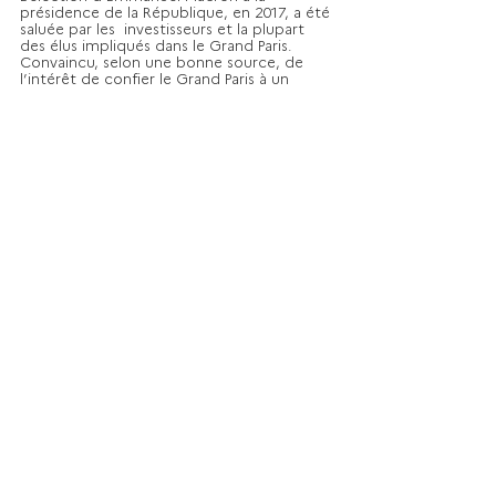
présidence de la République, en 2017, a été 
saluée par les  investisseurs et la plupart 
des élus impliqués dans le Grand Paris. 
Convaincu, selon une bonne source, de 
l’intérêt de confier le Grand Paris à un 
interlocuteur unique pour centraliser les 
décisions et aller vite, il a su éviter l’erreur 
qui aurait consisté à reconstituer le 
secrétariat d’État chargé du 
développement de la Région Capitale. La 
page avait été tournée et le fragile 
équilibre auquel il était parvenu entre la 
droite et la gauche n’y aurait pas résisté. 
D’autant que les tensions étaient déjà 
importantes en Île-de-France et qu’il ne 
fallait pas « provoquer » les écologistes 
qui, après avoir obtenu l’abandon du 
projet d’aéroport nantais de Notre-Dame-
des-Landes, ont reçu d’autres gages avec la 
clôture des dossiers du Terminal 4 de 
Roissy–Charles-de-Gaulle et d’EuropaCity. 
Comme si Emmanuel Macron avait fait sien 
l’adage selon lequel il vaut mieux avoir « la 
moitié de quelque chose que 100 % de rien 
». Résultat, le projet se poursuit et les 
chantiers du métro avancent. La Société 
du Grand Paris est toujours recherchée par 
les investisseurs et ses émissions 
obligataires attirent les Green Bonds. 
D’autant que le métro, réalisé à 90 % en 