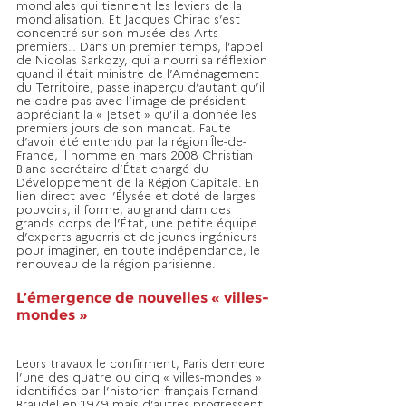
mondiales qui tiennent les leviers de la 
mondialisation. Et Jacques Chirac s’est 
concentré sur son musée des Arts 
premiers… Dans un premier temps, l’appel 
de Nicolas Sarkozy, qui a nourri sa réflexion 
quand il était ministre de l’Aménagement 
du Territoire, passe inaperçu d’autant qu’il 
ne cadre pas avec l’image de président 
appréciant la « Jetset » qu’il a donnée les 
premiers jours de son mandat. Faute 
d’avoir été entendu par la région Île-de-
France, il nomme en mars 2008 Christian 
Blanc secrétaire d’État chargé du 
Développement de la Région Capitale. En 
lien direct avec l’Élysée et doté de larges 
pouvoirs, il forme, au grand dam des 
grands corps de l’État, une petite équipe 
d’experts aguerris et de jeunes ingénieurs 
pour imaginer, en toute indépendance, le 
renouveau de la région parisienne.
L’émergence de nouvelles « villes-
mondes »
Leurs travaux le confirment, Paris demeure 
l’une des quatre ou cinq « villes-mondes » 
identifiées par l’historien français Fernand 
Braudel en 1979 mais d’autres progressent 