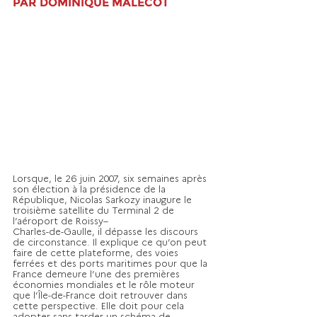
PAR DOMINIQUE MALÉCOT
Lorsque, le 26 juin 2007, six semaines après 
son élection à la présidence de la 
République, Nicolas Sarkozy inaugure le 
troisième satellite du Terminal 2 de 
l’aéroport de Roissy–
Charles-de-Gaulle, il dépasse les discours 
de circonstance. Il explique ce qu’on peut 
faire de cette plateforme, des voies 
ferrées et des ports maritimes pour que la 
France demeure l’une des premières 
économies mondiales et le rôle moteur 
que l’Île-de-France doit retrouver dans 
cette perspective. Elle doit pour cela 
adopter sans tarder un schéma de 