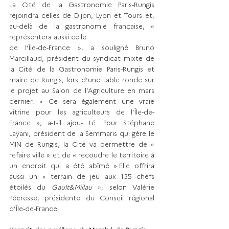
La Cité de la Gastronomie Paris-Rungis 
rejoindra celles de Dijon, Lyon et Tours et, 
au-delà de la gastronomie française, « 
représentera aussi celle
de l’Île-de-France », a souligné Bruno 
Marcillaud, président du syndicat mixte de 
la Cité de la Gastronomie Paris-Rungis et 
maire de Rungis, lors d’une table ronde sur 
le projet au Salon de l’Agriculture en mars 
dernier. « Ce sera également une vraie 
vitrine pour les agriculteurs de l’Île-de-
France », a-t-il ajou- té. Pour Stéphane 
Layani, président de la Semmaris qui gère le 
MIN de Rungis, la Cité va permettre de « 
refaire ville » et de « recoudre le territoire à 
un endroit qui a été abîmé ».Elle offrira 
aussi un « terrain de jeu aux 135 chefs 
étoilés du 
Gault&Millau 
», selon Valérie 
Pécresse, présidente du Conseil régional 
d’Île-de-France.