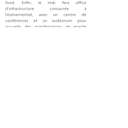
food. Enfin, le Hub fera office 
d’infrastructure consacrée à 
l’événementiel, avec un centre de 
conférences et un auditorium pour 
accueillir des manifestations de grande 
ampleur (congrès, conférences sectorielles, 
salons, etc.) ainsi qu’une offre hôtelière. La 
première pierre doit être posée en 2025, 
en vue d’une inauguration en 2028.
DOSSIER
Voir tout
Posts récents