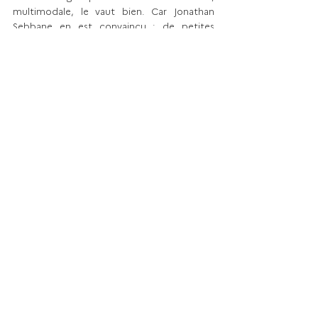
multimodale, le vaut bien. Car Jonathan 
Sebbane en est convaincu : de petites 
unités plus proches des points de livraison 
et plus souples, servies par des véhicules 
moins polluants, voilà l’avenir !
PORTRAIT
Voir tout
Posts récents