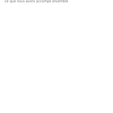
ce que nous avons accompli ensemble.
“Arboris” à Cachan (92).120 logements 
DREAM et EMERIGE - Architecte : Atelier 