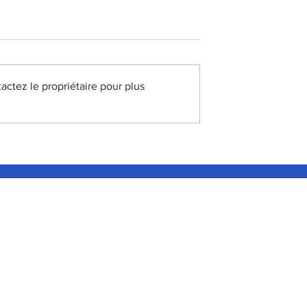
ctez le propriétaire pour plus
ique
"Le commerce est un
 reste solide"
vecteur social, pas un
simple lieu de transactio
PÉRATIONS
et TERRIT