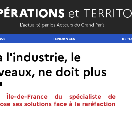
PÉRATIONS
et TERRITO
L’actualité par les Acteurs du Grand Paris
EWS
TENDANCES
REPO
 l'industrie, le
veaux, ne doit plus
"
 Île-de-France du spécialiste de 
ose ses solutions face à la raréfaction 