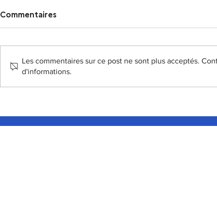
Commentaires
Les commentaires sur ce post ne sont plus acceptés. Conta
d'informations.
L'avenir est électrique !
"La dynam
économique
COO