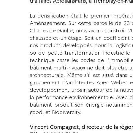
d’affaires AéroliansParis, à Tremblay-en-Fr
La densification était le premier impérat
Aménagement. Sur cette parcelle de 23 000
Charles-de-Gaulle, nous avons construit 
chaussée et un étage. Soit un coefficient
nos produits développés pour la logistiq
ou de petite transformation industrielle 
technique casse les codes de l’immobilier d
bâtiment multi-niveaux ne doit plus être u
architecturale. Même s’il est situé dans u
groupement d’architectes Auer Weber et 
développement urbain autour de la nouvelle
la performance environnementale. Avec des 
bâtiment produit son énergie notamment
good, et Biodivercity.
Vincent Compagnet, directeur de la région 