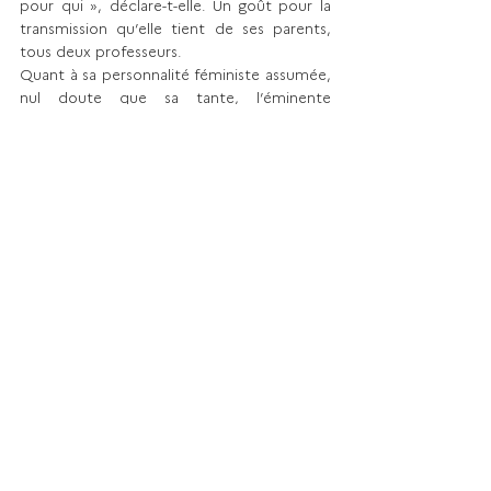
pour qui », déclare-t-elle. Un goût pour la 
transmission qu’elle tient de ses parents, 
tous deux professeurs. 
Quant à sa personnalité féministe assumée, 
nul doute que sa tante, l’éminente 
philosophe Michèle Le Doeuff, avec qui elle 
échange beaucoup, y est pour quelque 
chose. « Être une femme avec des 
responsabilités de bonne heure n’est pas 
chose aisée. Aujourd’hui, je me sens armée 
et ne me laisse pas déstabiliser », conclut 
Anne-Katrin Le Doeuff. 
PORTRAIT
Voir tout
Posts récents