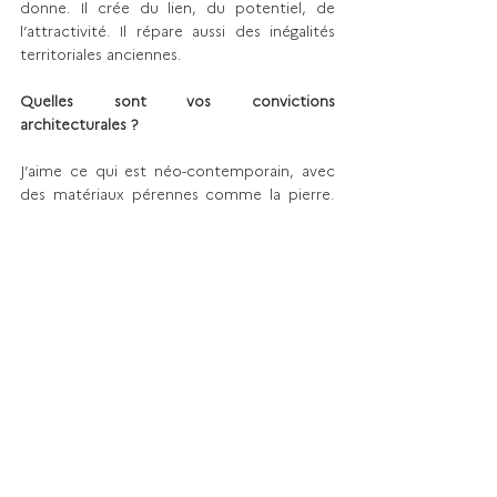
donne. Il crée du lien, du potentiel, de 
l’attractivité. Il répare aussi des inégalités 
territoriales anciennes.
Quelles sont vos convictions 
architecturales ?
J’aime ce qui est néo-contemporain, avec 
des matériaux pérennes comme la pierre. 
Mais je fais toujours passer l’adaptation au 
territoire avant mes préférences 
personnelles. Certaines villes appellent du 
classique, d’autres du plus audacieux. 
L’important, c’est que l’élu ait la main sur 
l’architecture, les entreprises, la 
programmation. Nous, on propose, mais on 
ne s’impose jamais.
Yuman Immobilier
Créée par Christophe Afonso et Michel 